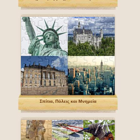
Σπίτια, Πόλεις και Μνημεία