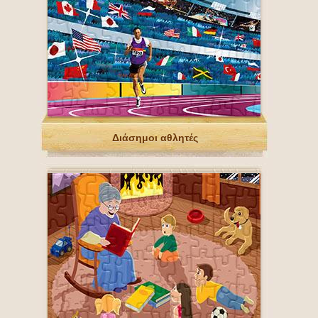
Διάσημοι αθλητές