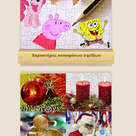
Χαρακτήρες κινουμένων σχεδίων