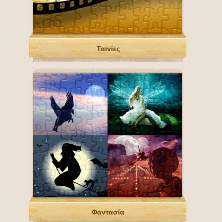
Ταινίες
Φαντασία