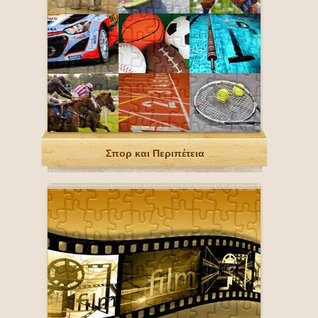
Σπορ και Περιπέτεια