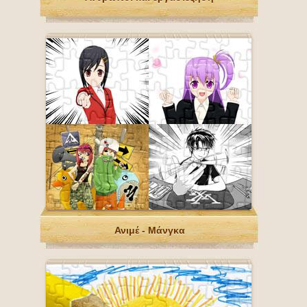
Ανιμέ - Μάνγκα