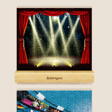
Διάσημοι