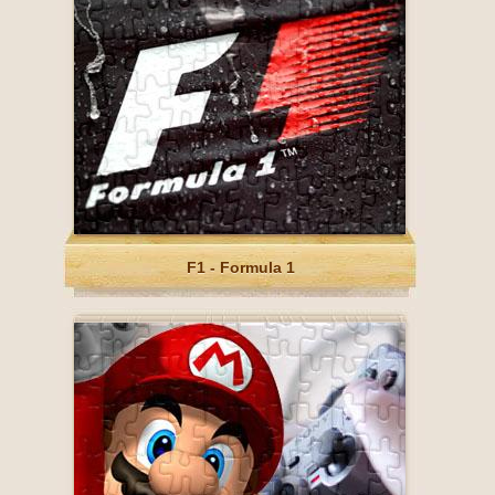
F1 - Formula 1