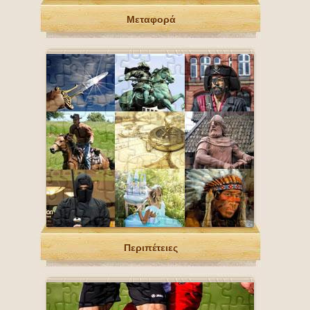
Μεταφορά
Περιπέτειες