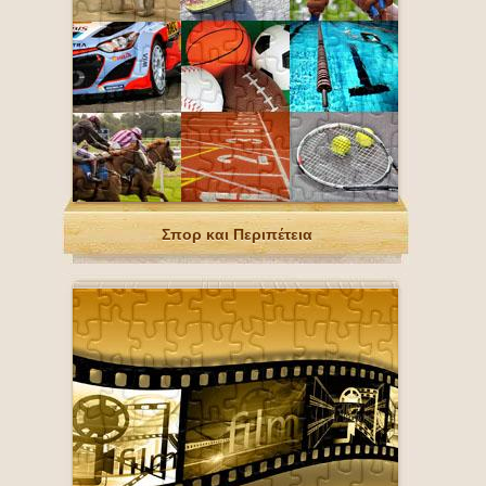
Σπορ και Περιπέτεια