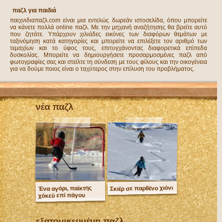
παζλ για παιδιά
παιχνιδιαπαζλ.com είναι μια εντελώς δωρεάν ιστοσελίδα, όπου μπορείτε
να κάνετε πολλά online παζλ. Με την μηχανή αναζήτησης θα βρείτε αυτό
που ζητάτε. Υπάρχουν χιλιάδες εικόνες των διαφόρων θεμάτων με
ταξινόμηση κατά κατηγορίες και μπορείτε να επιλέξετε τον αριθμό των
τεμαχίων και το ύφος τους, επιτυγχάνοντας διαφορετικά επίπεδα
δυσκολίας. Μπορείτε να δημιουργήσετε προσαρμοσμένες παζλ από
φωτογραφίες σας και στείλτε τη σύνδεση με τους φίλους και την οικογένεια
για να δούμε ποιος είναι ο ταχύτερος στην επίλυση του προβλήματος.
νέα παζλ
Σκιέρ σε παρθένο χιόνι
Ένα αγόρι, παίκτης
χόκεϋ επί πάγου
εξατομικευμένη παζλ