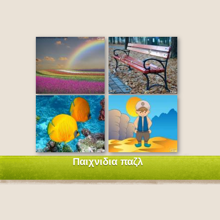
Παιχνιδια παζλ