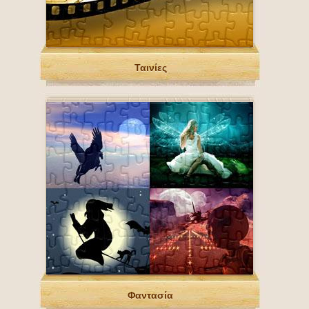
Ταινίες
Φαντασία