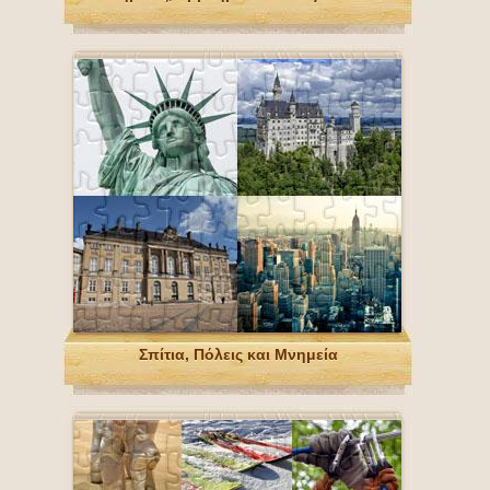
Σπίτια, Πόλεις και Μνημεία