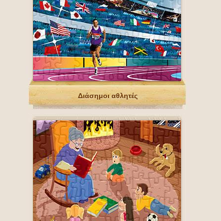
Διάσημοι αθλητές