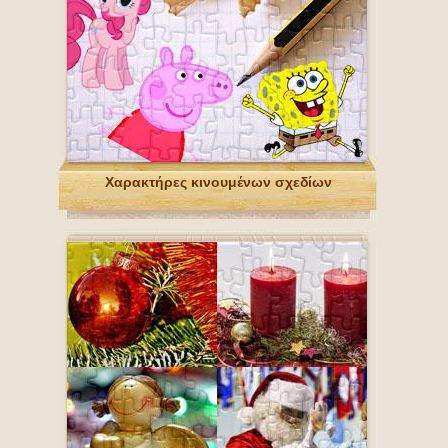
Χαρακτήρες κινουμένων σχεδίων