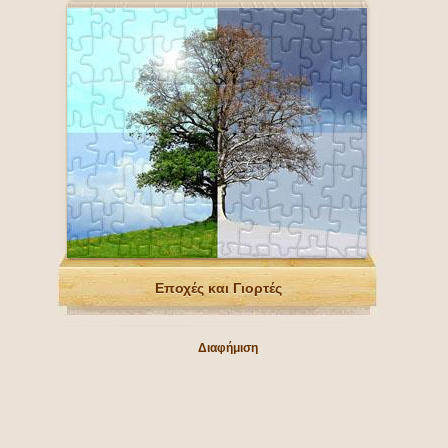
Εποχές και Γιορτές
Διαφήμιση