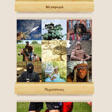
Μεταφορά
Περιπέτειες