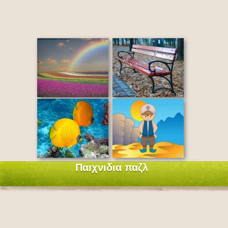
Παιχνιδια παζλ