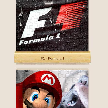
F1 - Formula 1