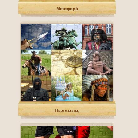
Μεταφορά
Περιπέτειες