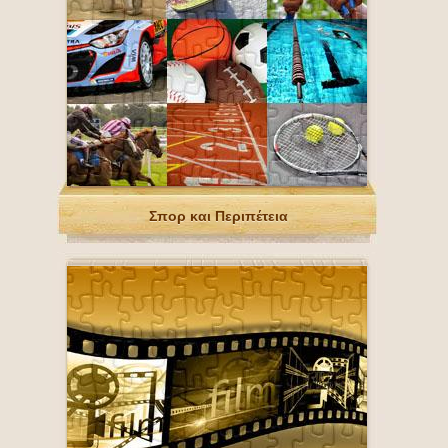
Σπορ και Περιπέτεια