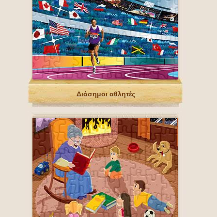
Διάσημοι αθλητές