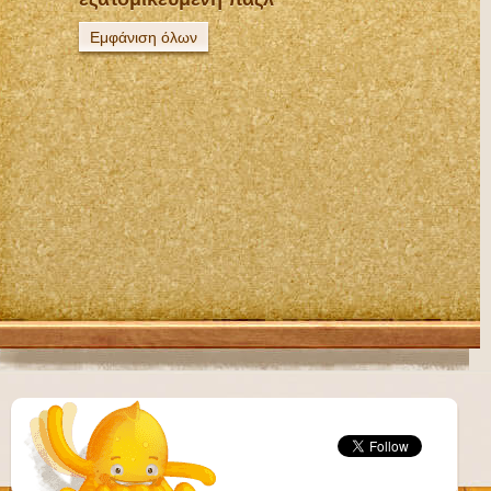
Εμφάνιση όλων