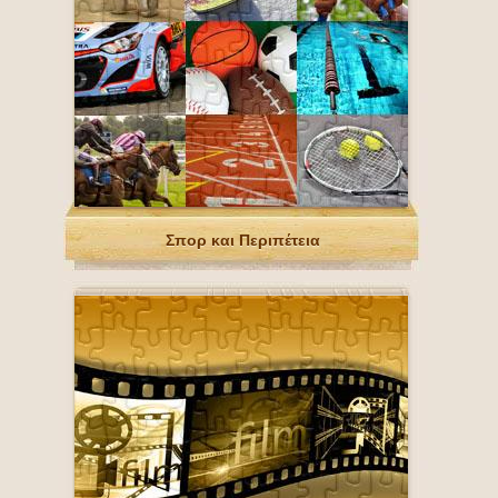
Σπορ και Περιπέτεια