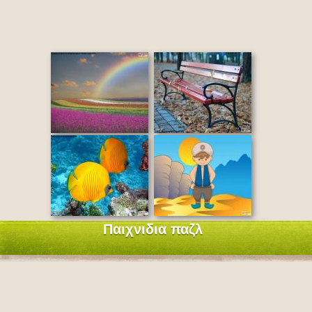
Παιχνιδια παζλ