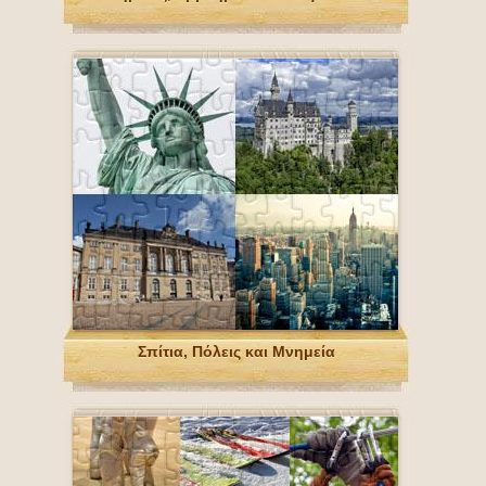
Σπίτια, Πόλεις και Μνημεία