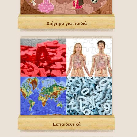
Διήγημα για παιδιά
Εκπαιδευτικά