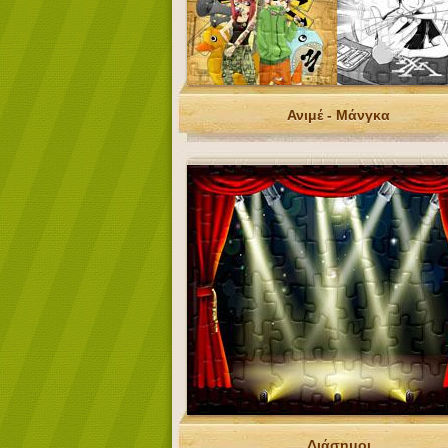
Ανιμέ - Μάνγκα
Διάσημοι