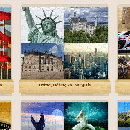
πα
Σπίτια, Πόλεις και Μνημεία