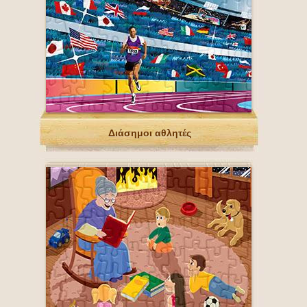
Διάσημοι αθλητές