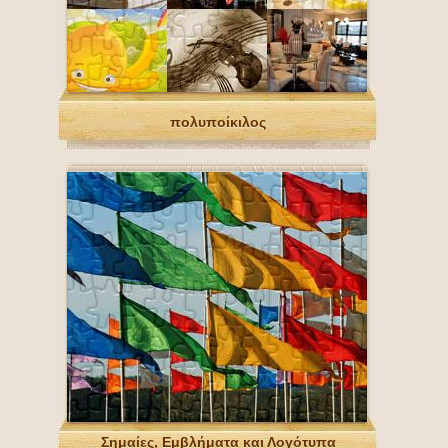
πολυποίκιλος
Σημαίες, Εμβλήματα και Λογότυπα