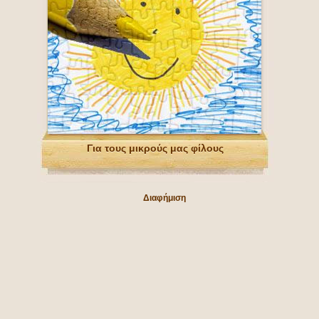
Για τους μικρούς μας φίλους
Διαφήμιση