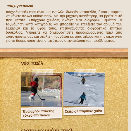
παζλ για παιδιά
παιχνιδιαπαζλ.com είναι μια εντελώς δωρεάν ιστοσελίδα, όπου μπορείτε
να κάνετε πολλά online παζλ. Με την μηχανή αναζήτησης θα βρείτε αυτό
που ζητάτε. Υπάρχουν χιλιάδες εικόνες των διαφόρων θεμάτων με
ταξινόμηση κατά κατηγορίες και μπορείτε να επιλέξετε τον αριθμό των
τεμαχίων και το ύφος τους, επιτυγχάνοντας διαφορετικά επίπεδα
δυσκολίας. Μπορείτε να δημιουργήσετε προσαρμοσμένες παζλ από
φωτογραφίες σας και στείλτε τη σύνδεση με τους φίλους και την οικογένεια
για να δούμε ποιος είναι ο ταχύτερος στην επίλυση του προβλήματος.
νέα παζλ
Σκιέρ σε παρθένο χιόνι
Ένα αγόρι, παίκτης
χόκεϋ επί πάγου
εξατομικευμένη παζλ