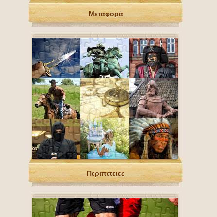
Μεταφορά
Περιπέτειες