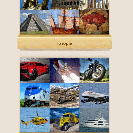
Ιστορία