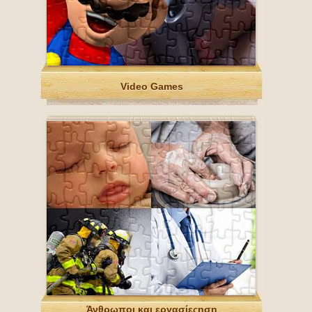
Video Games
Άνθρωποι και εργασίεςηση