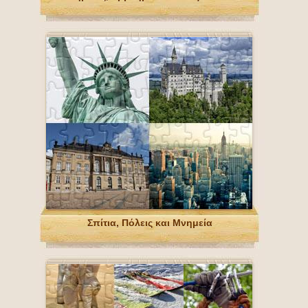
Σπίτια, Πόλεις και Μνημεία