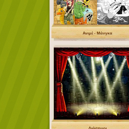
Ανιμέ - Μάνγκα
Διάσημοι