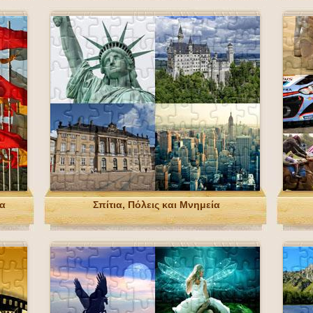
πα
Σπίτια, Πόλεις και Μνημεία