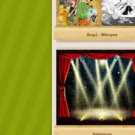
Ανιμέ - Μάνγκα
Διάσημοι