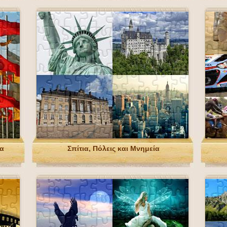
πα
Σπίτια, Πόλεις και Μνημεία