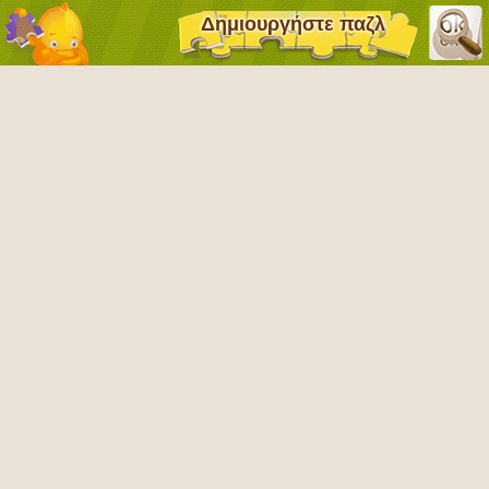
Δημιουργήστε παζλ