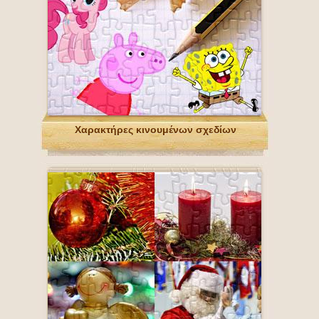
Χαρακτήρες κινουμένων σχεδίων