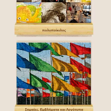
πολυποίκιλος
Σημαίες, Εμβλήματα και Λογότυπα