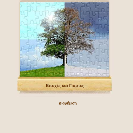
Εποχές και Γιορτές
Διαφήμιση