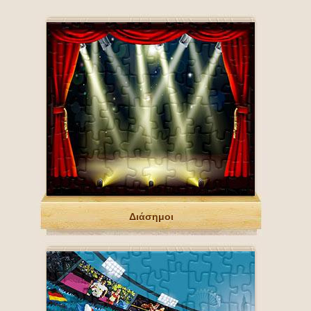
Διάσημοι