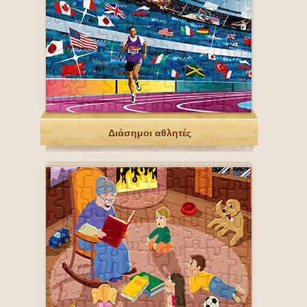
Διάσημοι αθλητές