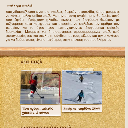
παζλ για παιδιά
παιχνιδιαπαζλ.com είναι μια εντελώς δωρεάν ιστοσελίδα, όπου μπορείτε
να κάνετε πολλά online παζλ. Με την μηχανή αναζήτησης θα βρείτε αυτό
που ζητάτε. Υπάρχουν χιλιάδες εικόνες των διαφόρων θεμάτων με
ταξινόμηση κατά κατηγορίες και μπορείτε να επιλέξετε τον αριθμό των
τεμαχίων και το ύφος τους, επιτυγχάνοντας διαφορετικά επίπεδα
δυσκολίας. Μπορείτε να δημιουργήσετε προσαρμοσμένες παζλ από
φωτογραφίες σας και στείλτε τη σύνδεση με τους φίλους και την οικογένεια
για να δούμε ποιος είναι ο ταχύτερος στην επίλυση του προβλήματος.
νέα παζλ
Σκιέρ σε παρθένο χιόνι
Ένα αγόρι, παίκτης
χόκεϋ επί πάγου
εξατομικευμένη παζλ