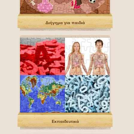
Διήγημα για παιδιά
Εκπαιδευτικά