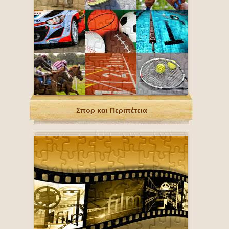
Σπορ και Περιπέτεια