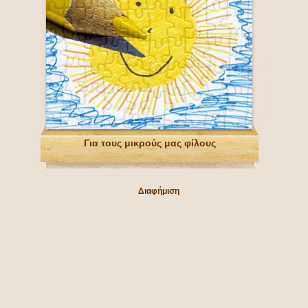
Για τους μικρούς μας φίλους
Διαφήμιση