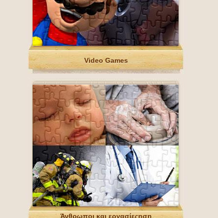
Video Games
Άνθρωποι και εργασίεςηση