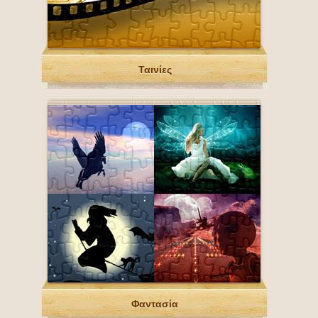
Ταινίες
Φαντασία