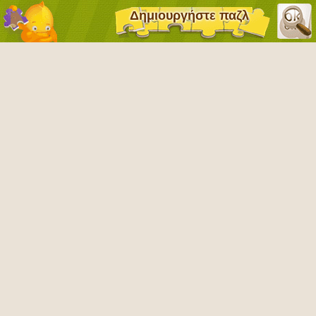
Δημιουργήστε παζλ