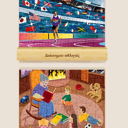
Διάσημοι αθλητές