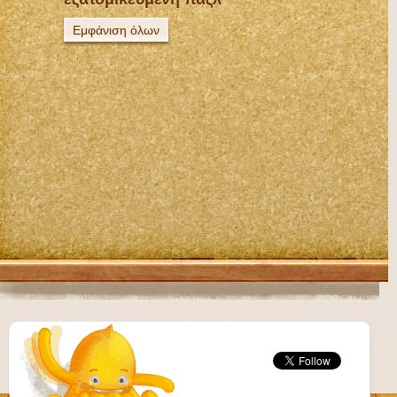
Εμφάνιση όλων