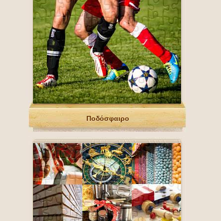
Ποδόσφαιρο