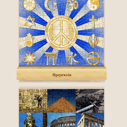
Θρησκεία