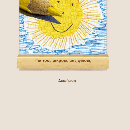
Για τους μικρούς μας φίλους
Διαφήμιση