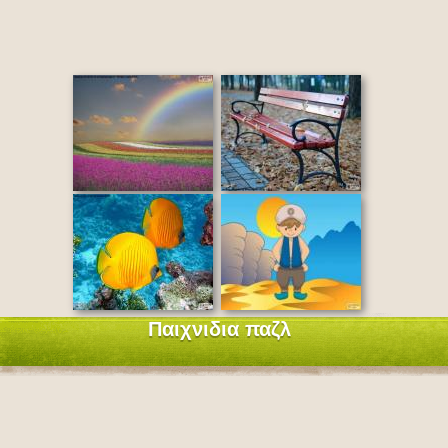
Παιχνιδια παζλ