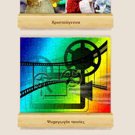
Χριστούγεννα
Ψυχαγωγία ταινίες