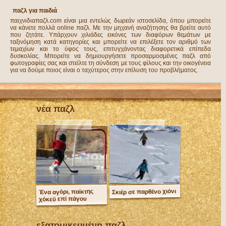
παζλ για παιδιά
παιχνιδιαπαζλ.com είναι μια εντελώς δωρεάν ιστοσελίδα, όπου μπορείτε
να κάνετε πολλά online παζλ. Με την μηχανή αναζήτησης θα βρείτε αυτό
που ζητάτε. Υπάρχουν χιλιάδες εικόνες των διαφόρων θεμάτων με
ταξινόμηση κατά κατηγορίες και μπορείτε να επιλέξετε τον αριθμό των
τεμαχίων και το ύφος τους, επιτυγχάνοντας διαφορετικά επίπεδα
δυσκολίας. Μπορείτε να δημιουργήσετε προσαρμοσμένες παζλ από
φωτογραφίες σας και στείλτε τη σύνδεση με τους φίλους και την οικογένεια
για να δούμε ποιος είναι ο ταχύτερος στην επίλυση του προβλήματος.
νέα παζλ
Σκιέρ σε παρθένο χιόνι
Ένα αγόρι, παίκτης
χόκεϋ επί πάγου
εξατομικευμένη παζλ