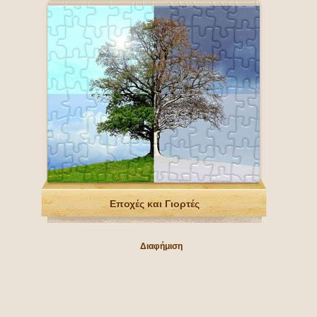
Εποχές και Γιορτές
Διαφήμιση