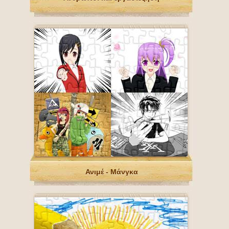
Ανιμέ - Μάνγκα