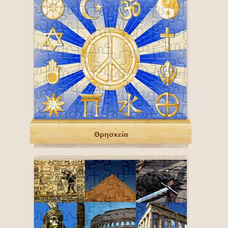
Θρησκεία