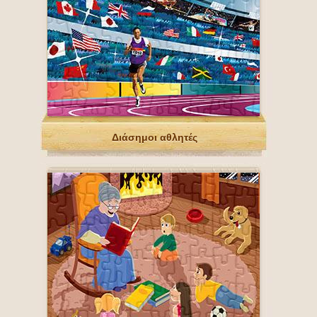
Διάσημοι αθλητές