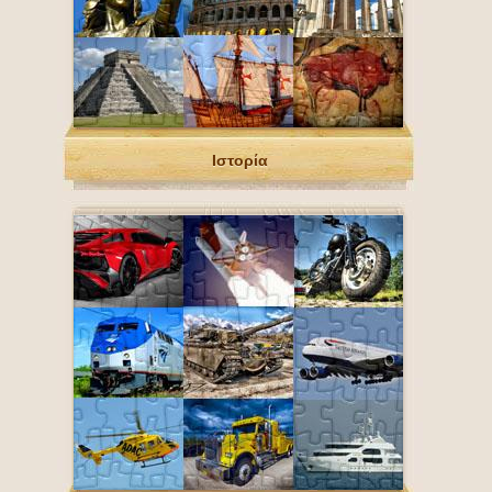
Ιστορία