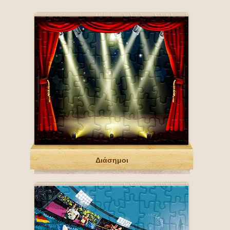
Διάσημοι