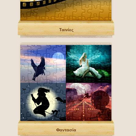
Ταινίες
Φαντασία