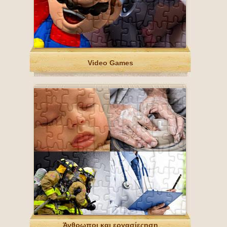
Video Games
Άνθρωποι και εργασίεςηση